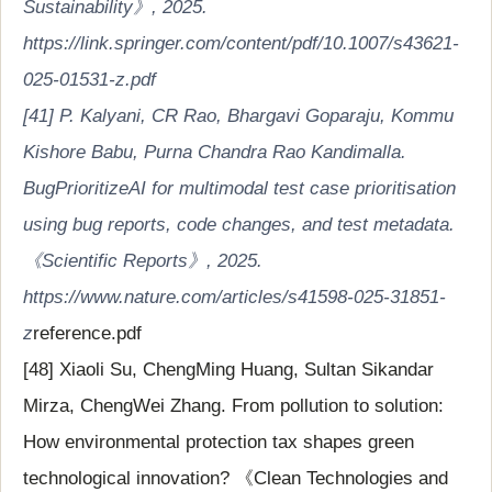
Sustainability》, 2025.
https://link.springer.com/content/pdf/10.1007/s43621-
025-01531-z.pdf
[41] P. Kalyani, CR Rao, Bhargavi Goparaju, Kommu
Kishore Babu, Purna Chandra Rao Kandimalla.
BugPrioritizeAI for multimodal test case prioritisation
using bug reports, code changes, and test metadata.
《Scientific Reports》, 2025.
https://www.nature.com/articles/s41598-025-31851-
z
reference.pdf
[48] Xiaoli Su, ChengMing Huang, Sultan Sikandar
Mirza, ChengWei Zhang. From pollution to solution:
How environmental protection tax shapes green
technological innovation? 《Clean Technologies and