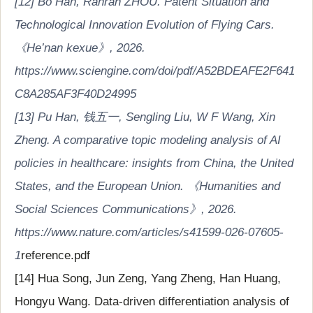
[12] Bo Han, Ranran ZHOU. Patent Situation and
Technological Innovation Evolution of Flying Cars.
《He’nan kexue》, 2026.
https://www.sciengine.com/doi/pdf/A52BDEAFE2F641
C8A285AF3F40D24995
[13] Pu Han, 钱五一, Sengling Liu, W F Wang, Xin
Zheng. A comparative topic modeling analysis of AI
policies in healthcare: insights from China, the United
States, and the European Union. 《Humanities and
Social Sciences Communications》, 2026.
https://www.nature.com/articles/s41599-026-07605-
1
reference.pdf
[14] Hua Song, Jun Zeng, Yang Zheng, Han Huang,
Hongyu Wang. Data-driven differentiation analysis of