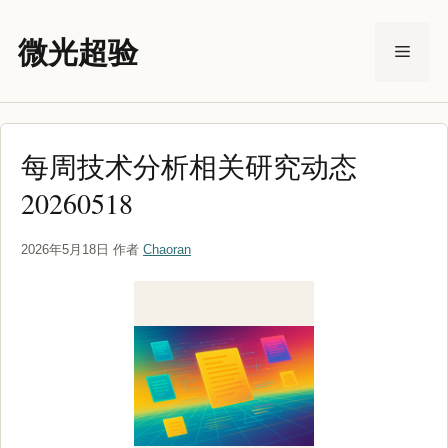
跳
至
微光超验
菜
内
容
单
每周技术分析相关研究动态
20260518
2026年5月18日
作者
Chaoran