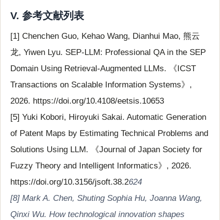
V. 参考文献列表
[1] Chenchen Guo, Kehao Wang, Dianhui Mao, 熊云
龙, Yiwen Lyu. SEP-LLM: Professional QA in the SEP
Domain Using Retrieval-Augmented LLMs. 《ICST
Transactions on Scalable Information Systems》,
2026. https://doi.org/10.4108/eetsis.10653
[5] Yuki Kobori, Hiroyuki Sakai. Automatic Generation
of Patent Maps by Estimating Technical Problems and
Solutions Using LLM. 《Journal of Japan Society for
Fuzzy Theory and Intelligent Informatics》, 2026.
https://doi.org/10.3156/jsoft.38.2
624
[8] Mark A. Chen, Shuting Sophia Hu, Joanna Wang,
Qinxi Wu. How technological innovation shapes