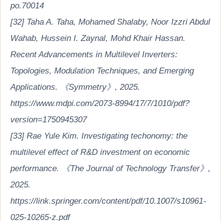
po.70014
[32] Taha A. Taha, Mohamed Shalaby, Noor Izzri Abdul
Wahab, Hussein I. Zaynal, Mohd Khair Hassan.
Recent Advancements in Multilevel Inverters:
Topologies, Modulation Techniques, and Emerging
Applications. 《Symmetry》, 2025.
https://www.mdpi.com/2073-8994/17/7/1010/pdf?
version=1750945307
[33] Rae Yule Kim. Investigating techonomy: the
multilevel effect of R&D investment on economic
performance. 《The Journal of Technology Transfer》,
2025.
https://link.springer.com/content/pdf/10.1007/s10961-
025-10265-z.pdf