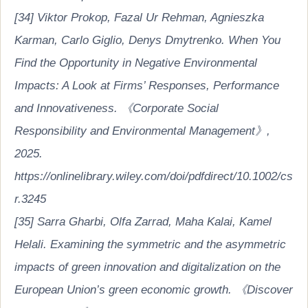
[34] Viktor Prokop, Fazal Ur Rehman, Agnieszka
Karman, Carlo Giglio, Denys Dmytrenko. When You
Find the Opportunity in Negative Environmental
Impacts: A Look at Firms’ Responses, Performance
and Innovativeness. 《Corporate Social
Responsibility and Environmental Management》,
2025.
https://onlinelibrary.wiley.com/doi/pdfdirect/10.1002/cs
r.3245
[35] Sarra Gharbi, Olfa Zarrad, Maha Kalai, Kamel
Helali. Examining the symmetric and the asymmetric
impacts of green innovation and digitalization on the
European Union’s green economic growth. 《Discover