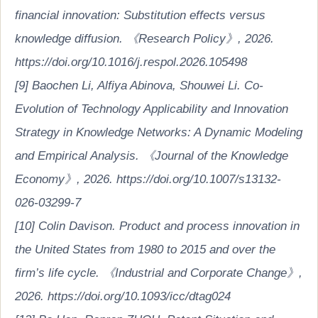
financial innovation: Substitution effects versus
knowledge diffusion. 《Research Policy》, 2026.
https://doi.org/10.1016/j.respol.2026.105498
[9] Baochen Li, Alfiya Abinova, Shouwei Li. Co-
Evolution of Technology Applicability and Innovation
Strategy in Knowledge Networks: A Dynamic Modeling
and Empirical Analysis. 《Journal of the Knowledge
Economy》, 2026. https://doi.org/10.1007/s13132-
026-03299-7
[10] Colin Davison. Product and process innovation in
the United States from 1980 to 2015 and over the
firm’s life cycle. 《Industrial and Corporate Change》,
2026. https://doi.org/10.1093/icc/dtag024