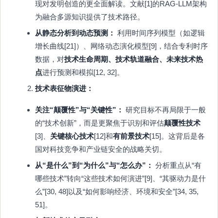
现对发明创造的更全面解读。文献[1]的RAG-LLM架构
为融合多源知识提供了技术路径。
从静态分析到动态预测：
利用时间序列模型（如逻辑
增长曲线[21]）、网络动态演化模型[9]，结合专利时序
数据，对
技术生命周期、技术轨道融合、未来技术热
点
进行预测和模拟[12, 32]。
技术表征物演进：
关注“颠覆性”与“关键性”：
研究目标不再局限于一般
的“技术创新”，而是更聚焦于识别和评估
颠覆性技术
[3]、
关键核心技术
[12]和
有前景技术
[15]。这背后是各
国对科技竞争和产业链安全的战略关切。
从“是什么”到“为什么”与“怎么办”：
分析重点从“有
哪些技术”转向“这些技术如何演进”[9]、“其驱动力是什
么”[30, 48]以及“如何影响经济、环境和安全”[34, 35,
51]。