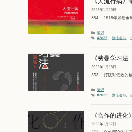
《大流行病》
2023年1月19日
354.「1918年席
分类
笔记
标签
#2023
、
微信读书
、
《费曼学习法
2023年1月18日
353.「打破对低效的
分类
笔记
标签
#2023
、
微信读书
、
《合作的进化
2023年1月17日