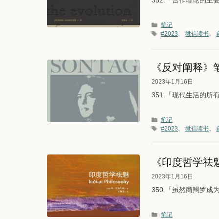
352.「合作理论的
分类
笔记
标签
#2023
、
微信读书
、
《反对阐释》
2023年1月16日
351.「现代生活的
分类
笔记
标签
#2023
、
微信读书
、
《印度哲学祛
2023年1月16日
350.「虽然商羯罗
分类
笔记