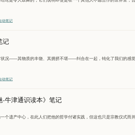
主要结论是令人鼓舞的，它们说明即使是在一个其他人不愿合作的世界里，
自动笔记
笔记
所有状况——其物质的丰饶、其拥挤不堪——纠合在一起，钝化了我们的感
自动笔记
魅-牛津通识读本》笔记
成为一个遗产中心，在此人们把他的哲学付诸实践，但这也只是宗教仪式而