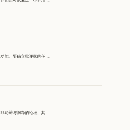
合作仍然可以通过一小群准 …
觉功能。要确立批评家的任 …
并非论辩与阐释的论坛。其 …