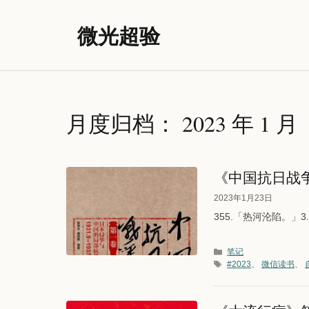
跳
至
微光超验
内
容
月度归档：
2023 年 1 月
《中国抗日战
2023年1月23日
355.「热河沦陷。」3
分类
笔记
标签
#2023
、
微信读书
、