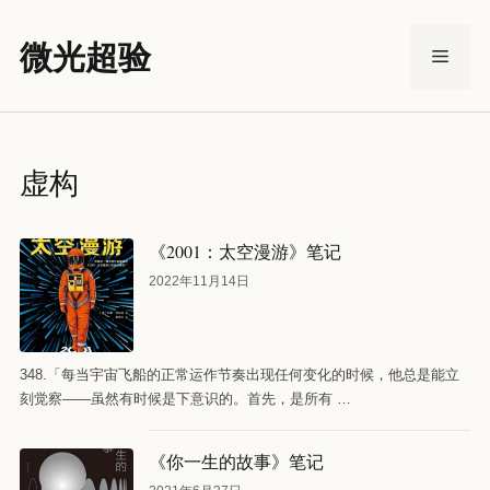
跳
至
微光超验
菜
内
容
单
虚构
《2001：太空漫游》笔记
2022年11月14日
348.「每当宇宙飞船的正常运作节奏出现任何变化的时候，他总是能立
刻觉察——虽然有时候是下意识的。首先，是所有 …
《你一生的故事》笔记