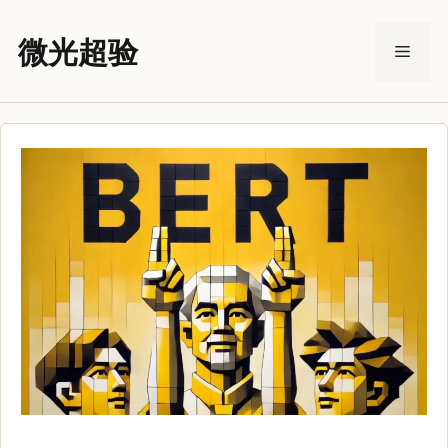
跳
至
微光超验
菜
内
容
单