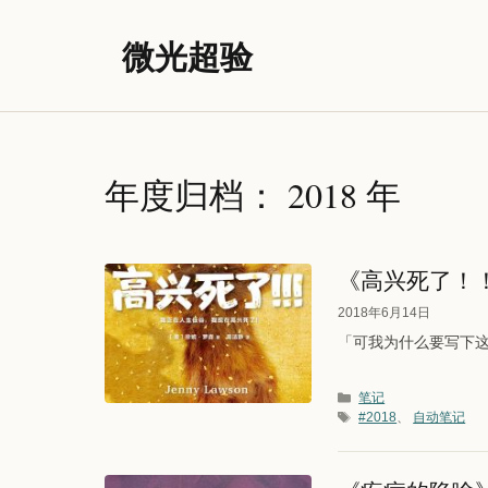
跳
至
微光超验
内
容
年度归档：
2018 年
《高兴死了！
2018年6月14日
「可我为什么要写下这些
分类
笔记
标签
#2018
、
自动笔记