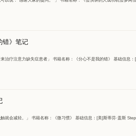
可以说：“感谢大家的提问。”」 书籍名称：《会演讲的人成功机会多两倍》
的错》笔记
来治疗注意力缺失症患者」 书籍名称：《分心不是我的错》 基础信息：[美
记
会减轻。」 书籍名称：《微习惯》 基础信息：[美]斯蒂芬·盖斯 Stephen