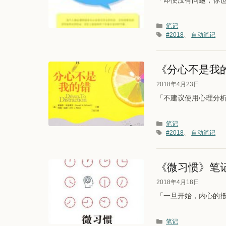
「即便没有问题，你也
分类
笔记
标签
#2018
、
自动笔记
《分心不是我
2018年4月23日
「不建议使用心理分析
分类
笔记
标签
#2018
、
自动笔记
《微习惯》笔
2018年4月18日
「一旦开始，内心的抵触就
分类
笔记