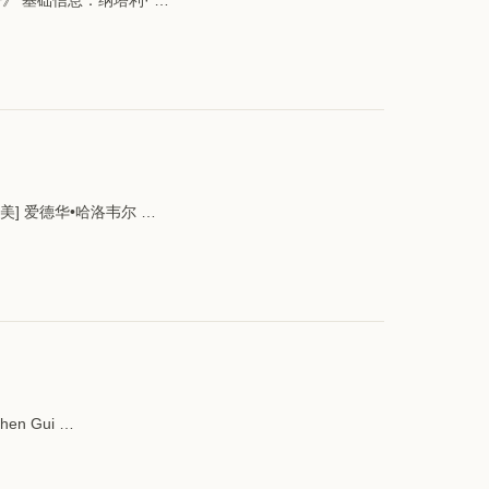
 基础信息：纳塔利· …
] 爱德华•哈洛韦尔 …
 Gui …