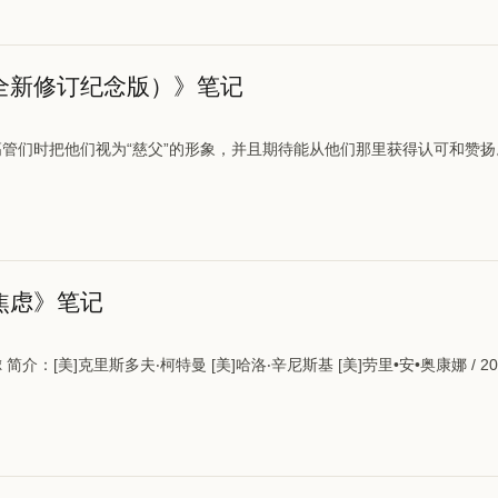
全新修订纪念版）》笔记
管们时把他们视为“慈父”的形象，并且期待能从他们那里获得认可和赞扬
焦虑》笔记
介：[美]克里斯多夫‧柯特曼 [美]哈洛‧辛尼斯基 [美]劳里•安•奥康娜 / 20