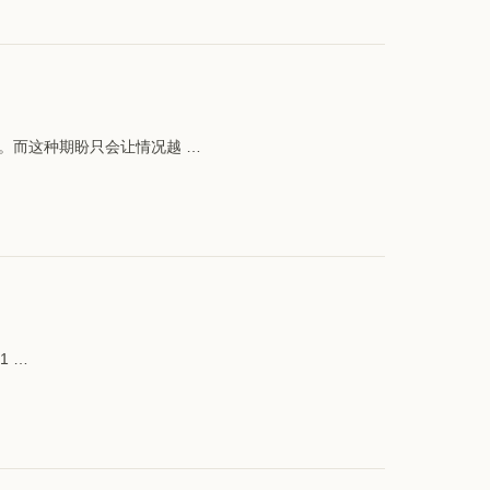
。而这种期盼只会让情况越 …
1 …