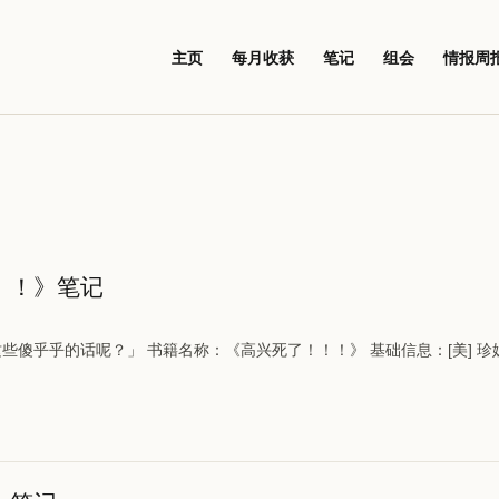
主页
每月收获
笔记
组会
情报周
！！》笔记
傻乎乎的话呢？」 书籍名称：《高兴死了！！！》 基础信息：[美] 珍妮·罗森