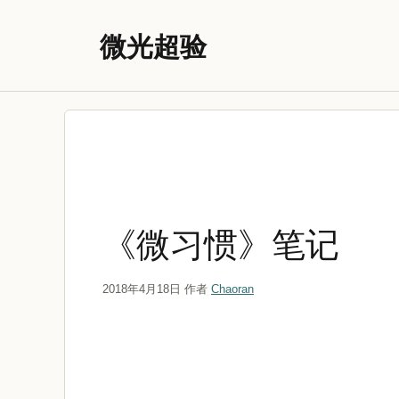
跳
至
微光超验
内
容
《微习惯》笔记
2018年4月18日
作者
Chaoran