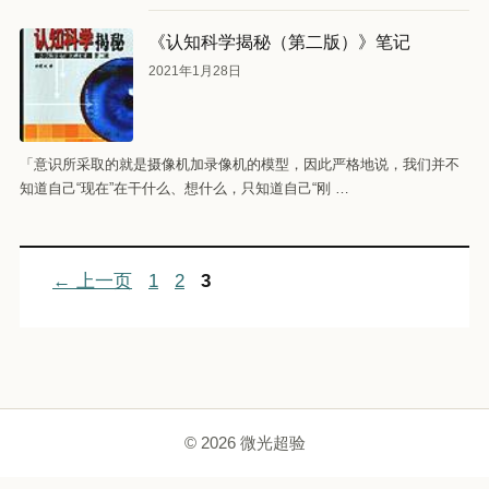
《认知科学揭秘（第二版）》笔记
2021年1月28日
「意识所采取的就是摄像机加录像机的模型，因此严格地说，我们并不
知道自己“现在”在干什么、想什么，只知道自己“刚 …
页
页
页
←
上一页
1
2
3
面
面
面
© 2026 微光超验