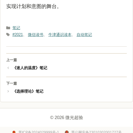
实现计划和意图的舞台。
分
笔记
类
标
#2021
、
微信读书
、
牛津通识读本
、
自动笔记
签
《迷人的温度》笔记
《选择理论》笔记
© 2026 微光超验
黑ICP备2024029999号-1
黑公网安备23010302001727号