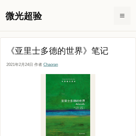
跳
至
微光超验
菜
内
容
单
《亚里士多德的世界》笔记
2021年2月24日
作者
Chaoran