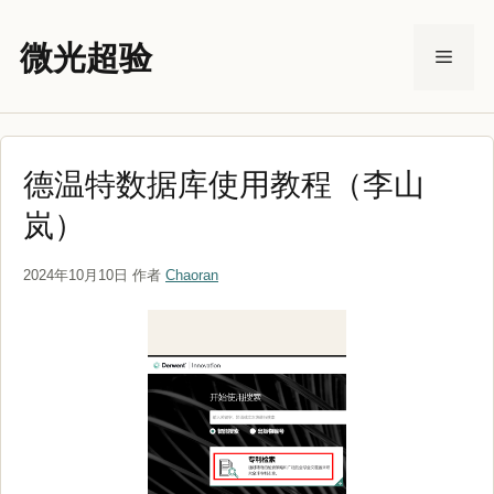
跳
至
微光超验
菜
内
容
单
德温特数据库使用教程（李山
岚）
2024年10月10日
作者
Chaoran