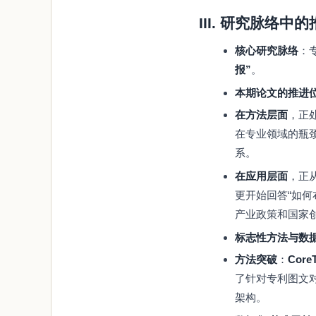
III. 研究脉络中
核心研究脉络
：
报”
。
本期论文的推进
在方法层面
，正
在专业领域的瓶
系。
在应用层面
，正
更开始回答“如何
产业政策和国家
标志性方法与数
方法突破
：
Core
了针对专利图文
架构。