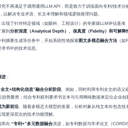
研究不再满足于调用通用LLM API，而是致力于训练面向专利/技术
LLM），以解决专业术语、长文本理解和领域逻辑推理问题。
：出现了针对特定领域（如眼科、工程设计）的专家级LLM评估基准（
扩展到
分析深度（Analytical Depth）、保真度（Fidelity）和可解释
专利摘要生成等任务中，开始系统性地探索
图文多模态融合方法
（如P
要求书中的技术信息。
演进
：
“全文+结构化信息”融合分析阶段
。例如，同时利用专利全文的语义嵌入（S
进行趋势聚类；结合专利权利要求书文本与引用网络数据来定位企业创
成为新前沿
。随着多模态大模型的发展，分析对象从纯文本向包含技
实现更深层次的技术功能理解。
利库向
“专利+”多元数据融合
演进，如专利数据与学术论文（CORD