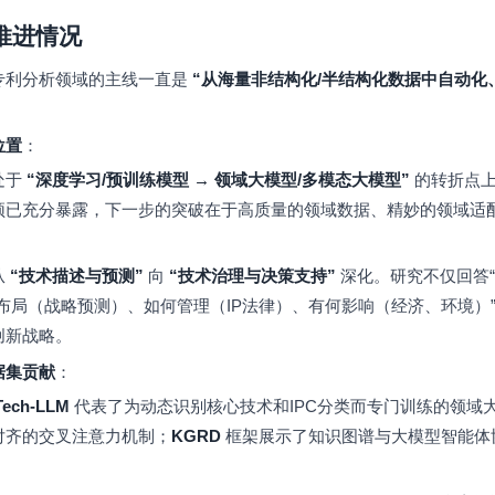
的推进情况
专利分析领域的主线一直是
“从海量非结构化/半结构化数据中自动化
位置
：
处于
“深度学习/预训练模型 → 领域大模型/多模态大模型”
的转折点上
颈已充分暴露，下一步的突破在于高质量的领域数据、精妙的领域适
从
“技术描述与预测”
向
“技术治理与决策支持”
深化。研究不仅回答“
布局（战略预测）、如何管理（IP法律）、有何影响（经济、环境）
创新战略。
据集贡献
：
Tech-LLM
代表了为动态识别核心技术和IPC分类而专门训练的领域
对齐的交叉注意力机制；
KGRD
框架展示了知识图谱与大模型智能体