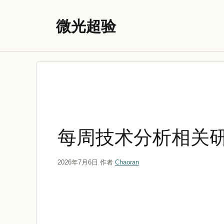
跳
至
微光超验
内
容
每周技术分析相关研究动
2026年7月6日
作者
Chaoran