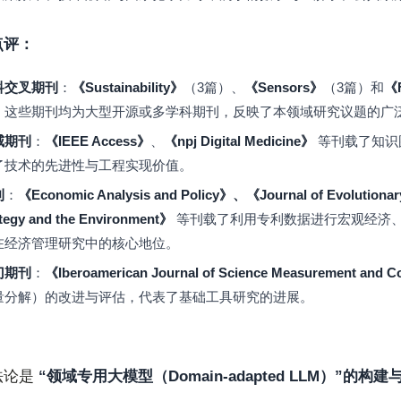
点评：
科交叉期刊
：
《Sustainability》
（3篇）、
《Sensors》
（3篇）和
《F
。这些期刊均为大型开源或多学科期刊，反映了本领域研究议题的广
威期刊
：
《IEEE Access》
、
《npj Digital Medicine》
等刊载了知识
了技术的先进性与工程实现价值。
刊
：
《Economic Analysis and Policy》、《Journal of Evolution
tegy and the Environment》
等刊载了利用专利数据进行宏观经济
在经济管理研究中的核心地位。
门期刊
：
《Iberoamerican Journal of Science Measurement and 
量分解）的改进与评估，代表了基础工具研究的进展。
法论是
“领域专用大模型（Domain-adapted LLM）”的构建