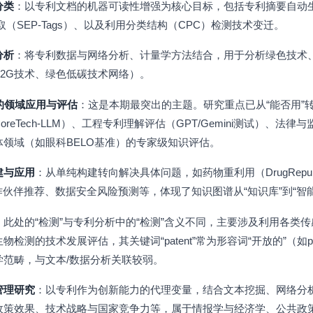
分类
：以专利文档的机器可读性增强为核心目标，包括专利摘要自动生成
取（SEP-Tags）、以及利用分类结构（CPC）检测技术变迁。
分析
：将专利数据与网络分析、计量学方法结合，用于分析绿色技术
2G技术、绿色低碳技术网络）。
的领域应用与评估
：这是本期最突出的主题。研究重点已从“能否用”转
reTech-LLM）、工程专利理解评估（GPT/Gemini测试）、法律
领域（如眼科BELO基准）的专家级知识评估。
建与应用
：从单纯构建转向解决具体问题，如药物重利用（DrugRepu
作伙伴推荐、数据安全风险预测等，体现了知识图谱从“知识库”到“智
：此处的“检测”与专利分析中的“检测”含义不同，主要涉及利用各类
测的技术发展评估，其关键词“patent”常为形容词“开放的”（如patent 
学范畴，与文本/数据分析关联较弱。
管理研究
：以专利作为创新能力的代理变量，结合文本挖掘、网络分
政策效果、技术战略与国家竞争力等，属于情报学与经济学、公共政