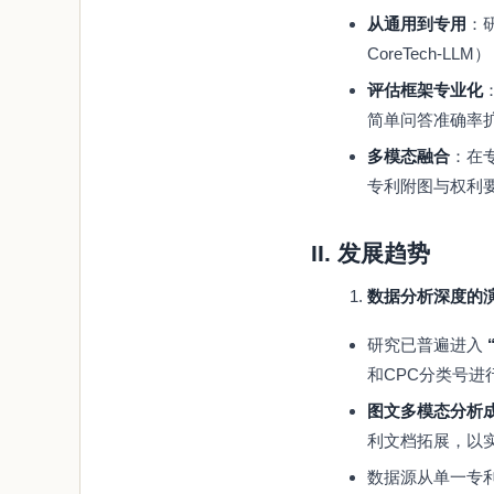
从通用到专用
：
CoreTech-
评估框架专业化
简单问答准确率
多模态融合
：在
专利附图与权利
II. 发展趋势
数据分析深度的
研究已普遍进入
和CPC分类号
图文多模态分析
利文档拓展，以
数据源从单一专