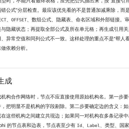
el 模型时，不能只看最终表格，应先把公式抽出来，按“直接
易错公式”分层检查。最应该优先看的不是普通加减乘除，而
、
、数组公式、隐藏表、命名区域和外部链接。
ECT
OFFSET
表与隐藏状态；再提取全部公式及所在单元格；再生成引用关
、异常空值和同列公式不一致。这样处理的重点不是“帮人看 E
来做依赖分析。
生成
成机构合作网络时，节点不应直接使用原始机构名。第一步要
并，把明显不是机构的字段剔除。第二步要确定边的含义：如
就在这些机构之间建立共现边；如果同一对机构在多条记录中
phi 的节点表和边表，节点表至少有
、
、类型、国
Id
Label