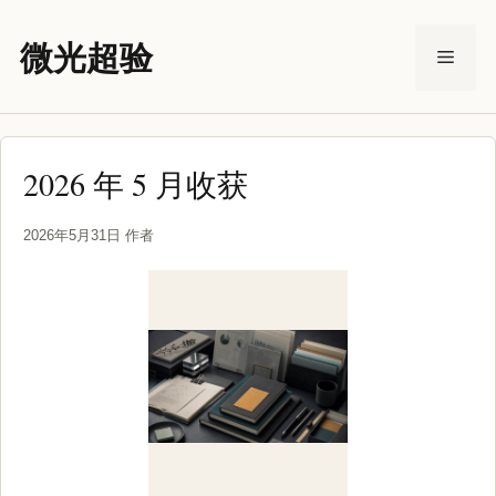
跳
至
微光超验
菜
内
容
单
2026 年 5 月收获
2026年5月31日
作者