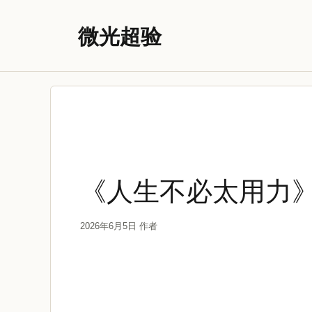
跳
至
微光超验
内
容
《人生不必太用力
2026年6月5日
作者