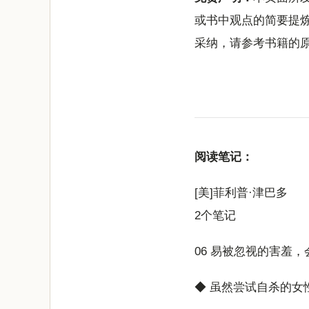
或书中观点的简要提
采纳，请参考书籍的
阅读笔记：
[美]菲利普·津巴多
2个笔记
06 易被忽视的害羞
◆ 虽然尝试自杀的