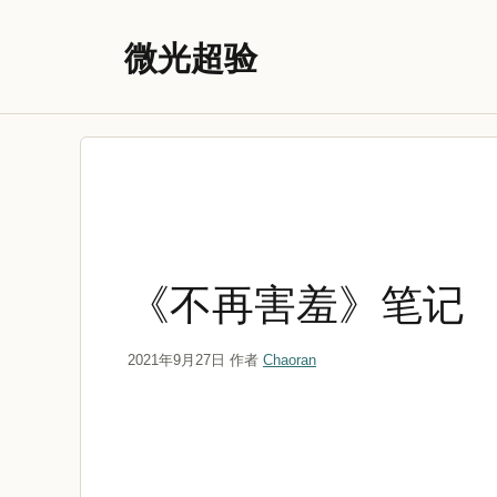
跳
至
微光超验
内
容
《不再害羞》笔记
2021年9月27日
作者
Chaoran