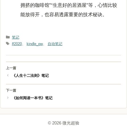
拥挤的咖啡馆”“生意好的居酒屋”等，心情比较
能放得开，也容易透露重要的技术秘诀。
分
笔记
类
标
#2020
、
kindle_pw
、
自动笔记
签
《人生十二法则》笔记
《如何阅读一本书》笔记
© 2026 微光超验