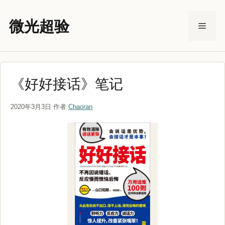
跳
至
微光超验
菜
内
容
单
《好好接话》笔记
2020年3月3日
作者
Chaoran