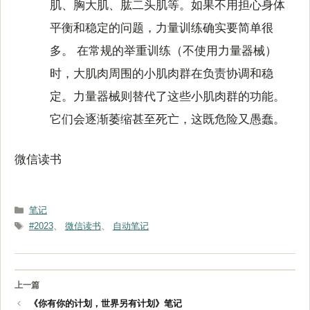
肌、胸大肌、肱二头肌等。如果不用担心身体
平衡和稳定的问题，力量训练确实要简单很
多。 在常规的举重训练（不使用力量器械）
时，大肌肉周围的小肌肉群在负责协调和稳
定。力量器械则替代了这些小肌肉群的功能。
它们会逐渐萎缩甚至死亡，这既危险又愚蠢。
微信读书
分
笔记
类
标
#2023
、
微信读书
、
自动笔记
签
《你有你的计划，世界另有计划》笔记