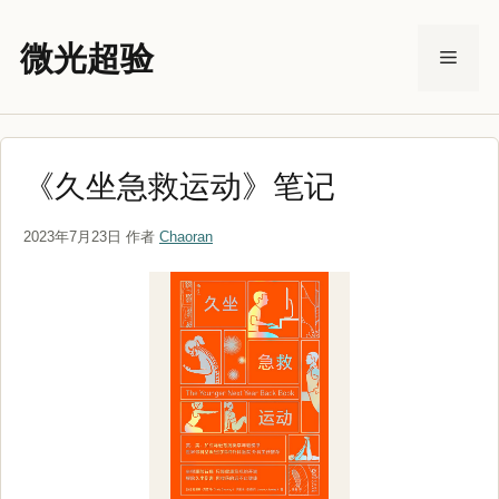
跳
至
微光超验
菜
内
容
单
《久坐急救运动》笔记
2023年7月23日
作者
Chaoran