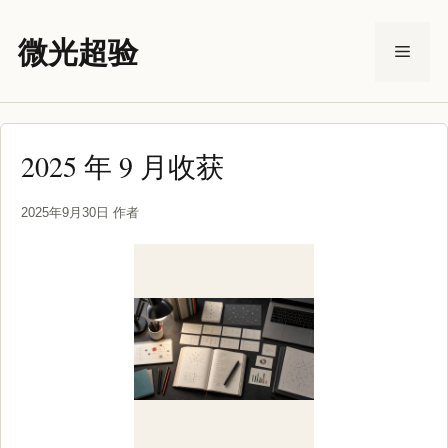
跳
至
微光超验
菜
内
容
单
2025 年 9 月收获
2025年9月30日
作者