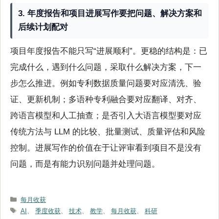
3. 年度报告和项目进展写作要把问题、解决方案和
后续计划配对
项目年度报告不能只写“进展顺利”。更稳的结构是：已
完成什么，遇到什么问题，采取什么解决方案，下一
步怎么推进。例如专利数据质量问题要对应清洗、验
证、更新机制；多语种专利融合要对应翻译、对齐、
跨语言模型和人工抽查；是否引入大语言模型要对应
传统方法与 LLM 的比较、批量测试、质量评估和风险
控制。进展写作的价值在于让评审看到项目不是没有
问题，而是有能力识别问题并处理问题。
分
每月收获
类
标
AI
、
季度收获
、
技术
、
教学
、
每月收获
、
科研
签