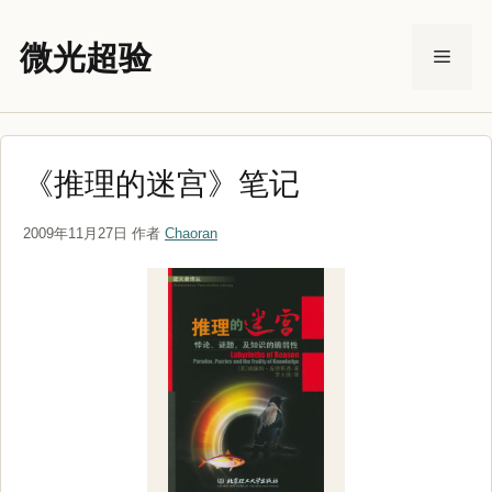
跳
至
微光超验
菜
内
容
单
《推理的迷宫》笔记
2009年11月27日
作者
Chaoran