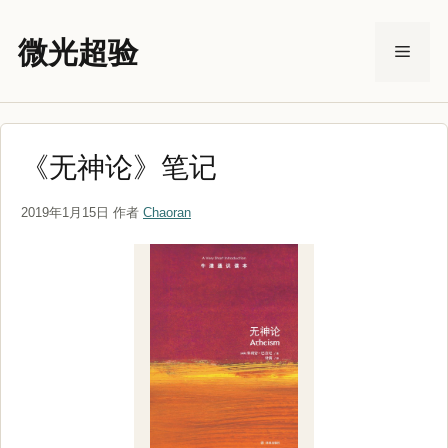
跳
至
微光超验
菜
内
容
单
《无神论》笔记
2019年1月15日
作者
Chaoran