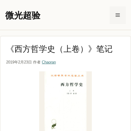
跳
至
微光超验
菜
内
容
单
《西方哲学史（上卷）》笔记
2019年2月23日
作者
Chaoran