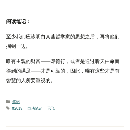
阅读笔记：
至少我们应该明白某些哲学家的思想之后，再将他们
搁到一边。
唯有主观的财富——即德行，或者是通过听天由命而
得到的满足——才是可靠的，因此，唯有这些才是有
智慧的人所要重视的。
分
笔记
类
标
#2019
、
自动笔记
、
讯飞
签